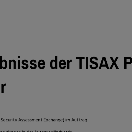
ebnisse der TISAX 
r
n Security Assessment Exchange) im Auftrag