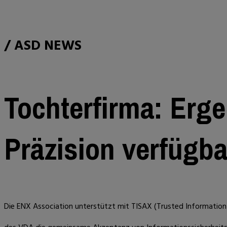
/ ASD NEWS
Tochterfirma: Erg
Präzision verfügba
Die ENX Association unterstützt mit TISAX (Trusted Informatio