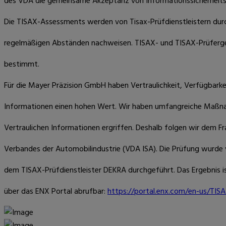
des VDA die gemeinsame Akzeptanz von Informationssicherheitsp
Die TISAX-Assessments werden von Tisax-Prüfdienstleistern durchg
regelmäßigen Abständen nachweisen. TISAX- und TISAX-Prüfergebn
bestimmt.
Für die Mayer Präzision GmbH haben Vertraulichkeit, Verfügbarke
Informationen einen hohen Wert. Wir haben umfangreiche Maßn
Vertraulichen Informationen ergriffen. Deshalb folgen wir dem F
Verbandes der Automobilindustrie (VDA ISA). Die Prüfung wurde vo
dem TISAX-Prüfdienstleister DEKRA durchgeführt. Das Ergebnis is
über das ENX Portal abrufbar:
https://portal.enx.com/en-us/TIS