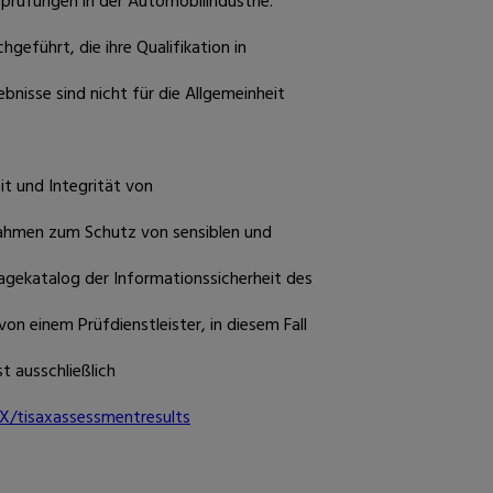
rüfungen in der Automobilindustrie.
eführt, die ihre Qualifikation in
isse sind nicht für die Allgemeinheit
it und Integrität von
ahmen zum Schutz von sensiblen und
ragekatalog der Informationssicherheit des
n einem Prüfdienstleister, in diesem Fall
t ausschließlich
AX/tisaxassessmentresults